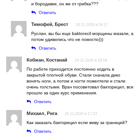
и бородавки, он же от грибка???
Ответить
Тимофей, Брест
26.11.2020 в 18:17
Руслан, вы бы еще baktorecil морщины мазали, а
потом удивились что не помогло)))
Ответить
Кобжан, Костанай
24.11.2020 в 18:58
По работе приходится постоянно ходить в
закрытой плотной обуви. Стали сначала дико
вонять ноги, а потом и ногти пожелтели и стали
очень толстыми. Врач посоветовал бакторицил, все
прошло за один курс применения.
Ответить
Михаил, Рига
25.11.2020 в 17:23
Как заказать бакторецил если живу за границей?
Ответить