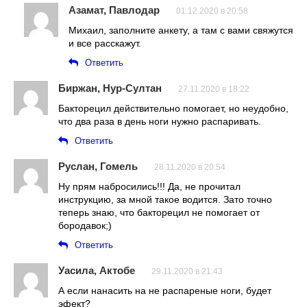
Азамат, Павлодар
01.12.2020 в 20:58
Михаил, заполните анкету, а там с вами свяжутся
и все расскажут.
Ответить
Биржан, Нур-Султан
27.11.2020 в 18:22
Бакторецил действительно помогает, но неудобно,
что два раза в день ноги нужно распаривать.
Ответить
Руслан, Гомель
28.11.2020 в 20:54
Ну прям набросились!!! Да, не прочитал
инструкцию, за мной такое водится. Зато точно
теперь знаю, что бакторецил не помогает от
бородавок;)
Ответить
Уасила, Актобе
29.11.2020 в 21:43
А если нанасить на не распареные ноги, будет
эфект?