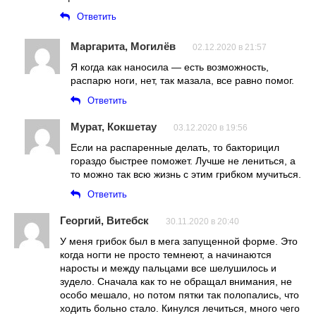
Ответить
Маргарита, Могилёв
02.12.2020 в 21:57
Я когда как наносила — есть возможность,
распарю ноги, нет, так мазала, все равно помог.
Ответить
Мурат, Кокшетау
03.12.2020 в 19:56
Если на распаренные делать, то бакторицил
гораздо быстрее поможет. Лучше не лениться, а
то можно так всю жизнь с этим грибком мучиться.
Ответить
Георгий, Витебск
30.11.2020 в 20:40
У меня грибок был в мега запущенной форме. Это
когда ногти не просто темнеют, а начинаются
наросты и между пальцами все шелушилось и
зудело. Сначала как то не обращал внимания, не
особо мешало, но потом пятки так полопались, что
ходить больно стало. Кинулся лечиться, много чего