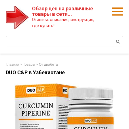
Перейти
Обзор цен на различные
к
товары в сети...
контенту
Отзывы, описания, инструкция,
где купить!
Поиск:
Главная
>
Товары
>
От диабета
DUO C&P в Узбекистане