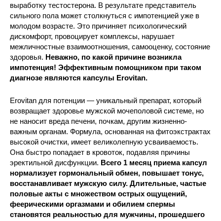
выработку тестостерона. В результате представитель
сильного пола может столкнуться с импотенцией уже в
молодом возрасте. Это причиняет психологический
дискомфорт, провоцирует комплексы, нарушает
межличностные взаимоотношения, самооценку, состояние
здоровья.
Неважно, по какой причине возникла
импотенция! Эффективным помощником при таком
диагнозе являются капсулы Erovitan.
Erovitan для потенции — уникальный препарат, который
возвращает здоровье мужской мочеполовой системе, но
не наносит вреда печени, почкам, другим жизненно-
важным органам. Формула, основанная на фитоэкстрактах
высокой очистки, имеет великолепную усваиваемость.
Она быстро попадает в кровоток, подавляя причины
эректильной дисфункции.
Всего 1 месяц приема капсул
нормализует гормональный обмен, повышает тонус,
восстанавливает мужскую силу. Длительные, частые
половые акты с множеством острых ощущений,
феерическими оргазмами и обилием спермы
становятся реальностью для мужчины, прошедшего