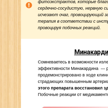
фитоэкстрактов, которые благо
сердечно-сосудистую, нервную с
исчезают очаг, провоцирующий з
терапия в соответствии с инстр
провоцируя побочных реакций.
Минакард
Сомневаетесь в возможности изле
эффективности Минакардина — ра
продемонстрировано в ходе клини
страдающих повышенным артери
этого препарата восстановил з
Побочные реакции от медикаменто