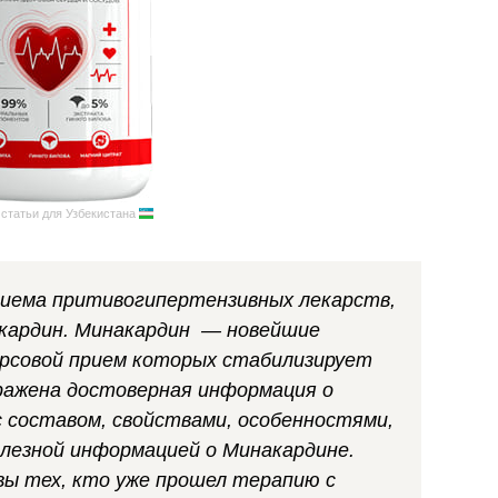
 статьи для Узбекистана
риема притивогипертензивных лекарств,
кардин. Минакардин — новейшие
урсовой прием которых стабилизирует
ражена достоверная информация о
с составом, свойствами, особенностями,
олезной информацией о Минакардине.
ы тех, кто уже прошел терапию с