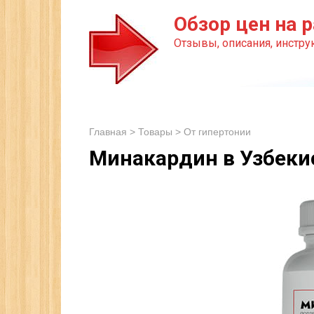
Перейти
Обзор цен на р
к
Отзывы, описания, инструк
контенту
Главная
>
Товары
>
От гипертонии
Минакардин в Узбеки