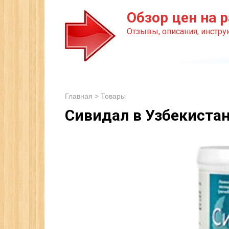
Перейти
Обзор цен на р
к
Отзывы, описания, инструк
контенту
Главная
>
Товары
Сивидал в Узбекиста