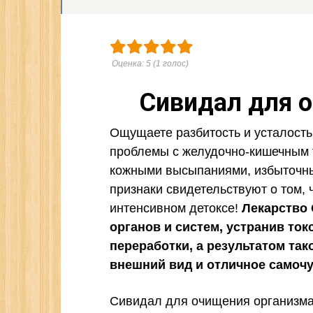
Оценка:
5
(
1
голос)
Сивидал для 
Ощущаете разбитость и усталость
проблемы с желудочно-кишечным 
кожными высыпаниями, избыточн
признаки свидетельствуют о том, 
интенсивном детоксе!
Лекарство 
органов и систем, устранив то
переработки, а результатом та
внешний вид и отличное самочу
Сивидал для очищения организма 