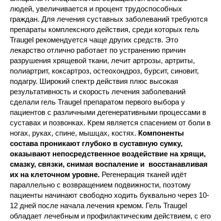
людей, увеличивается и процент трудоспособных
граждан. Для лечения суставных заболеваний требуются
препараты комплексного действия, среди которых гель
Traugel рекомендуется чаще других средств. Это
лекарство отлично работает по устранению причин
разрушения хрящевой ткани, лечит артрозы, артриты,
полиартрит, коксартроз, остеохондроз, бурсит, синовит,
подагру. Широкий спектр действия плюс высокая
результативность и скорость лечения заболеваний
сделали гель Traugel препаратом первого выбора у
пациентов с различными дегенеративными процессами в
суставах и позвонках. Крем является спасением от боли в
ногах, руках, спине, мышцах, костях.
Компоненты
состава проникают глубоко в суставную сумку,
оказывают непосредственное воздействие на хрящи,
смазку, связки, снимая воспаление и восстанавливая
их на клеточном уровне.
Регенерация тканей идёт
параллельно с возвращением подвижности, поэтому
пациенты начинают свободно ходить буквально через 10-
12 дней после начала лечения кремом. Гель Traugel
обладает лечебным и профилактическим действием, с его